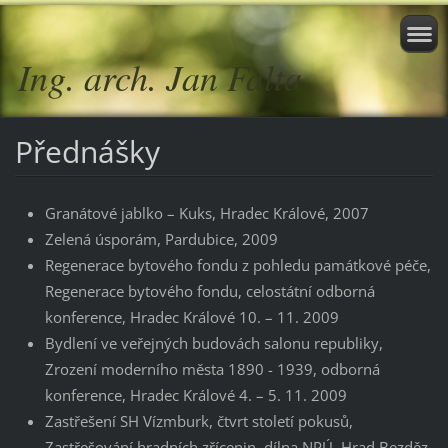
Ing. arch. Jan Falta
Přednášky
Granátové jablko – Kuks, Hradec Králové, 2007
Zelená úsporám, Pardubice, 2009
Regenerace bytového fondu z pohledu památkové péče,
Regenerace bytového fondu, celostátní odborná
konference, Hradec Králové 10. – 11. 2009
Bydlení ve veřejných budovách salonu republiky,
Zrození moderního města 1890 - 1939, odborná
konference, Hradec Králové 4. – 5. 11. 2009
Zastřešení SH Vízmburk, čtvrt století pokusů,
Zastřešování hradních zřícenin, dílna NPÚ, Hrad Bezděz,